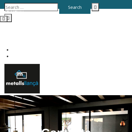
TOP MENU
Telf: 972 12 19 12
metallsllanca@gmail.com