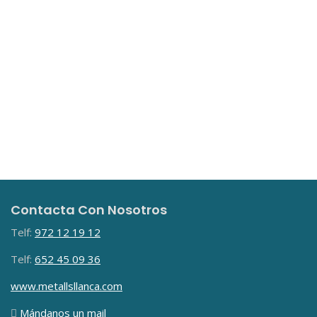
Contacta Con Nosotros
Telf:
972 12 19 12
Telf:
652 45 09 36
www.metallsllanca.com
Mándanos un mail